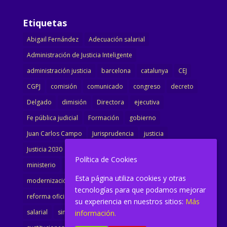
Etiquetas
Abigail Fernández
Adecuación salarial
Administración de Justicia Inteligente
administración justicia
barcelona
catalunya
CEJ
CGPJ
comisión
comunicado
congreso
decreto
Delgado
dimisión
Directora
ejecutiva
Fe pública judicial
Formación
gobierno
Juan Carlos Campo
Jurisprudencia
justicia
Justicia 2030
LAJ
letrados
Marta Urbano
Política de Cookies
ministerio
Ministra Justicia
Ministro de Justicia
Esta página utiliza cookies y otras
modernización
noticias
Portavoz
reforma
tecnologías para que podamos mejorar
reforma oficina
renovación
retribuciones
reunión
su experiencia en nuestros sitios:
Más
salarial
sindicalismo
sindicato
sisej
Supremo
información.