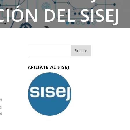
IÓN DEL SISEJ
AFILIATE AL SISEJ
de
 y
el