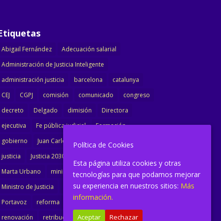
Etiquetas
Abigail Fernández
Adecuación salarial
Administración de Justicia Inteligente
administración justicia
barcelona
catalunya
CEJ
CGPJ
comisión
comunicado
congreso
decreto
Delgado
dimisión
Directora
ejecutiva
Fe pública judicial
Formación
gobierno
Juan Carlos Campo
Jurisprudencia
Política de Cookies
justicia
Justicia 2030
LAJ
letrados
Esta página utiliza cookies y otras
Marta Urbano
ministerio
Ministra Justicia
tecnologías para que podamos mejorar
su experiencia en nuestros sitios:
Más
Ministro de Justicia
modernización
noticias
información.
Portavoz
reforma
reforma oficina
Aceptar
Rechazar
renovación
retribuciones
reunión
salarial