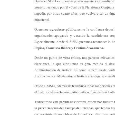
Desde el SISEJ
valoramos
positivamente este resultado
honesto realizado por el vocal de la Plataforma Conjunta 
impedir, por otros cuatro años, que vuelva a ser un órg
ministerial.
Queremos
agradecer
públicamente la confianza deposit
organizando, apoyando y votando la candidatura conj
Especialmente, desde el SISEJ queremos reconocer la d
Repiso, Francisco Ibáñez y Cristina Arozamena.
Desde un punto de vista crítico, nos parecen relevante
elecciones, lo que atribuimos en gran medida al desin
Administración de Justicia así como la pérdida de confi
Justicia hacia el Ministerio de Justicia y su órgano consul
Desde el SISEJ, además de
felicitar
a todas las personas e
el que un año más hemos participado, apoyando con leal
Transcurrido este paréntesis electoral, reiteramos nuestro 
la precarización del Cuerpo de Letrados
, que tendrá lu
convocatoria de asambleas de Letrados en distintos parti