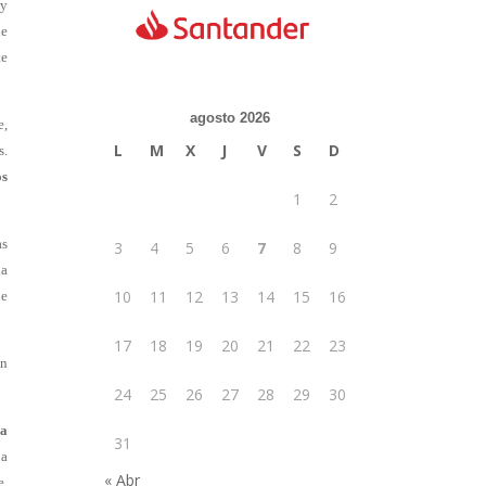
 y
de
te
agosto 2026
e,
L
M
X
J
V
S
D
s.
os
1
2
as
3
4
5
6
7
8
9
la
10
11
12
13
14
15
16
de
17
18
19
20
21
22
23
en
24
25
26
27
28
29
30
 a
31
la
« Abr
e,