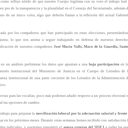
 como reflejo nítido de que nuestro Cuerpo legitima con su voto el trabajo leal
en pro de la transparencia y la pluralidad en el Consejo del Secretariado, además 
ano de un único color, algo que debería llamar a la reflexión del actual Gabine
ada por los compañeros que han participado en estas elecciones, presentándos
unta, lo que nos anima a seguir trabajando en defensa de nuestros derecho
edicación de nuestros compañeros
José María Valls, Mara de la Guardia, Sant
s en un análisis preliminar los datos que apuntan a una
baja participación
en l
terés institucional del Ministerio de Justicia en el Cuerpo de Letrados de 
anza institucional de una parte creciente de los Letrados de la Administración 
tivo.
lectas para las vocalías, poco más podemos añadir respecto a un proceso electoral 
tad las opciones de cambio.
trabajo para preparar la
movilización laboral por la adecuación salarial y frente
gar en los próximos meses. Durante estas semanas hemos recibido con satisfacción 
dos judiciales, y queremos transmitir el
apoyo expreso del SISEJ
a todas las qu