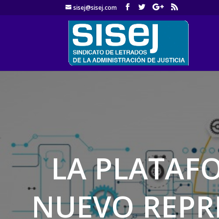
sisej@sisej.com
'
LA PLATAF
NUEVO REPR