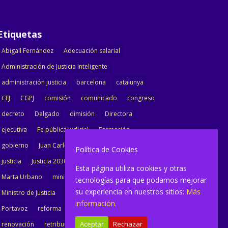
Etiquetas
Abigail Fernández
Adecuación salarial
Administración de Justicia Inteligente
administración justicia
barcelona
catalunya
CEJ
CGPJ
comisión
comunicado
congreso
decreto
Delgado
dimisión
Directora
ejecutiva
Fe pública judicial
Formación
gobierno
Juan Carlos Campo
Jurisprudencia
Política de Cookies
justicia
Justicia 2030
LAJ
letrados
Esta página utiliza cookies y otras
Marta Urbano
ministerio
Ministra Justicia
tecnologías para que podamos mejorar
su experiencia en nuestros sitios:
Más
Ministro de Justicia
modernización
noticias
información.
Portavoz
reforma
reforma oficina
Aceptar
Rechazar
renovación
retribuciones
reunión
salarial