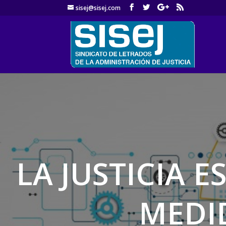
sisej@sisej.com
'
LA JUSTICIA 
MEDID