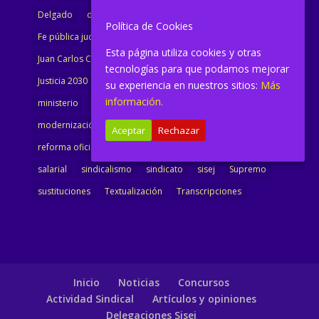
Delgado
dimisión
Directora
ejecutiva
Política de Cookies
Fe pública judicial
Formación
gobierno
Esta página utiliza cookies y otras
Juan Carlos Campo
Jurisprudencia
justicia
tecnologías para que podamos mejorar
Justicia 2030
LAJ
letrados
Marta Urbano
su experiencia en nuestros sitios:
Más
información.
ministerio
Ministra Justicia
Ministro de Justicia
modernización
noticias
Portavoz
reforma
Aceptar
Rechazar
reforma oficina
renovación
retribuciones
reunión
salarial
sindicalismo
sindicato
sisej
Supremo
sustituciones
Textualización
Transcripciones
Inicio
Noticias
Concursos
Actividad Sindical
Artículos y opiniones
Delegaciones Sisej