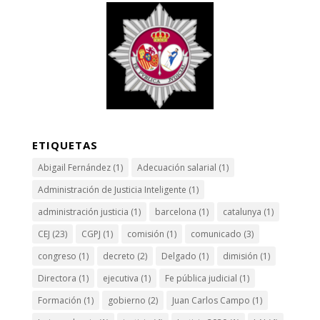
ETIQUETAS
Abigail Fernández
(1)
Adecuación salarial
(1)
Administración de Justicia Inteligente
(1)
administración justicia
(1)
barcelona
(1)
catalunya
(1)
CEJ
(23)
CGPJ
(1)
comisión
(1)
comunicado
(3)
congreso
(1)
decreto
(2)
Delgado
(1)
dimisión
(1)
Directora
(1)
ejecutiva
(1)
Fe pública judicial
(1)
Formación
(1)
gobierno
(2)
Juan Carlos Campo
(1)