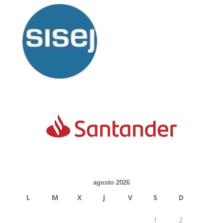
agosto 2026
L
M
X
J
V
S
D
1
2