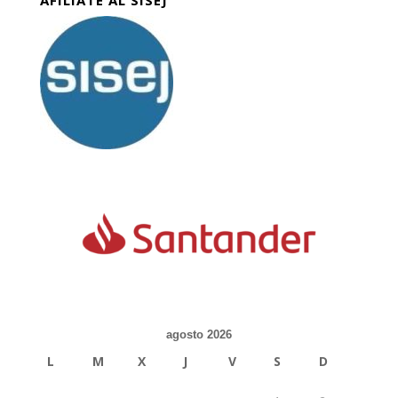
AFILIATE AL SISEJ
agosto 2026
L
M
X
J
V
S
D