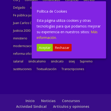
Delgado
dimisión
Directora
ejecutiva
Política de Cookies
Fe pública judicial
Formación
gobierno
Esta página utiliza cookies y otras
Juan Carlos Campo
Jurisprudencia
justicia
tecnologías para que podamos mejorar
Justicia 2030
LAJ
letrados
Marta Urbano
su experiencia en nuestros sitios:
Más
información.
ministerio
Ministra Justicia
Ministro de Justicia
modernización
noticias
Portavoz
reforma
Aceptar
Rechazar
reforma oficina
renovación
retribuciones
reunión
salarial
sindicalismo
sindicato
sisej
Supremo
sustituciones
Textualización
Transcripciones
Inicio
Noticias
Concursos
Actividad Sindical
Artículos y opiniones