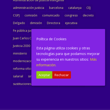
Administración de Justicia Inteligente
administración justicia
barcelona
catalunya
CEJ
CGPJ
comisión
comunicado
congreso
decreto
Delgado
dimisión
Directora
ejecutiva
Fe pública judicial
Formación
gobierno
Juan Carlos Campo
Jurisprudencia
justicia
Política de Cookies
Justicia 2030
LAJ
letrados
Marta Urbano
Esta página utiliza cookies y otras
ministerio
Ministra Justicia
Ministro de Justicia
tecnologías para que podamos mejorar
su experiencia en nuestros sitios:
Más
modernización
noticias
Portavoz
reforma
información.
reforma oficina
renovación
retribuciones
reunión
Aceptar
Rechazar
salarial
sindicalismo
sindicato
sisej
Supremo
sustituciones
Textualización
Transcripciones