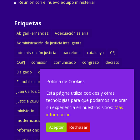
Reunión con el nuevo equipo ministerial.
Etiquetas
Abigail Fernández
Adecuación salarial
Administración de Justicia Inteligente
administración justicia
barcelona
catalunya
CEJ
CGPJ
comisión
comunicado
congreso
decreto
Delgado
dimisión
Directora
ejecutiva
Política de Cookies
Fe pública judicial
Formación
gobierno
Juan Carlos Campo
Jurisprudencia
justicia
Esta página utiliza cookies y otras
tecnologías para que podamos mejorar
Justicia 2030
LAJ
letrados
Marta Urbano
su experiencia en nuestros sitios:
Más
ministerio
Ministra Justicia
Ministro de Justicia
información.
modernización
noticias
Portavoz
reforma
Aceptar
Rechazar
reforma oficina
renovación
retribuciones
reunión
salarial
sindicalismo
sindicato
sisej
Supremo