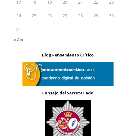
17
18
19
20
21
22
23
24
25
26
27
28
29
30
31
« Abr
Blog Pensamiento Crítico
Consejo del Secretariado