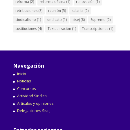
reforma
(2)
reforma oficina
(1)
renovación
(1)
retribuciones
(3)
reunión
(5)
salarial
(2)
sindicalismo
(1)
sindicato
(1)
sisej
(8)
Supremo
(2)
sustituciones
(4)
Textualización
(1)
Transcripciones
(1)
Navegación
Inicio
Noticias
Concursos
Actividad Sindical
Artículos y opiniones
Delegaciones Sisej
Entradas recientes