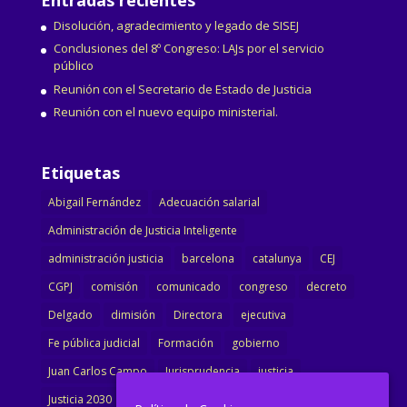
Disolución, agradecimiento y legado de SISEJ
Conclusiones del 8º Congreso: LAJs por el servicio
público
Reunión con el Secretario de Estado de Justicia
Reunión con el nuevo equipo ministerial.
Etiquetas
Abigail Fernández
Adecuación salarial
Administración de Justicia Inteligente
administración justicia
barcelona
catalunya
CEJ
CGPJ
comisión
comunicado
congreso
decreto
Delgado
dimisión
Directora
ejecutiva
Fe pública judicial
Formación
gobierno
Juan Carlos Campo
Jurisprudencia
justicia
Justicia 2030
LAJ
letrados
Marta Urbano