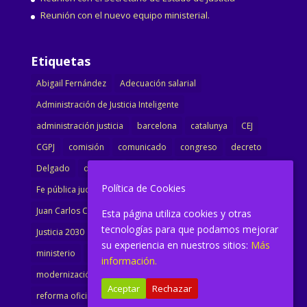
Reunión con el nuevo equipo ministerial.
Etiquetas
Abigail Fernández
Adecuación salarial
Administración de Justicia Inteligente
administración justicia
barcelona
catalunya
CEJ
CGPJ
comisión
comunicado
congreso
decreto
Delgado
dimisión
Directora
ejecutiva
Política de Cookies
Fe pública judicial
Formación
gobierno
Juan Carlos Campo
Jurisprudencia
justicia
Esta página utiliza cookies y otras
tecnologías para que podamos mejorar
Justicia 2030
LAJ
letrados
Marta Urbano
su experiencia en nuestros sitios:
Más
ministerio
Ministra Justicia
Ministro de Justicia
información.
modernización
noticias
Portavoz
reforma
Aceptar
Rechazar
reforma oficina
renovación
retribuciones
reunión