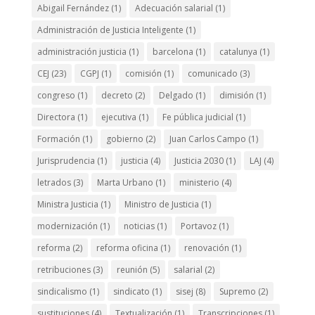
Abigail Fernández
(1)
Adecuación salarial
(1)
Administración de Justicia Inteligente
(1)
administración justicia
(1)
barcelona
(1)
catalunya
(1)
CEJ
(23)
CGPJ
(1)
comisión
(1)
comunicado
(3)
congreso
(1)
decreto
(2)
Delgado
(1)
dimisión
(1)
Directora
(1)
ejecutiva
(1)
Fe pública judicial
(1)
Formación
(1)
gobierno
(2)
Juan Carlos Campo
(1)
Jurisprudencia
(1)
justicia
(4)
Justicia 2030
(1)
LAJ
(4)
letrados
(3)
Marta Urbano
(1)
ministerio
(4)
Ministra Justicia
(1)
Ministro de Justicia
(1)
modernización
(1)
noticias
(1)
Portavoz
(1)
reforma
(2)
reforma oficina
(1)
renovación
(1)
retribuciones
(3)
reunión
(5)
salarial
(2)
sindicalismo
(1)
sindicato
(1)
sisej
(8)
Supremo
(2)
sustituciones
(4)
Textualización
(1)
Transcripciones
(1)