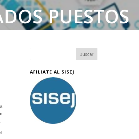
ADOS PUESTOS
RADOS
AFILIATE AL SISEJ
ra
en
.
el