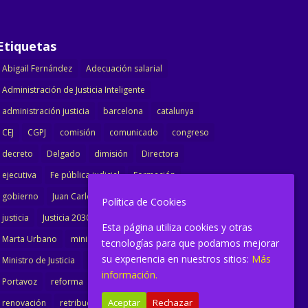
Etiquetas
Abigail Fernández
Adecuación salarial
Administración de Justicia Inteligente
administración justicia
barcelona
catalunya
CEJ
CGPJ
comisión
comunicado
congreso
decreto
Delgado
dimisión
Directora
ejecutiva
Fe pública judicial
Formación
gobierno
Juan Carlos Campo
Jurisprudencia
Política de Cookies
justicia
Justicia 2030
LAJ
letrados
Esta página utiliza cookies y otras
Marta Urbano
ministerio
Ministra Justicia
tecnologías para que podamos mejorar
su experiencia en nuestros sitios:
Más
Ministro de Justicia
modernización
noticias
información.
Portavoz
reforma
reforma oficina
Aceptar
Rechazar
renovación
retribuciones
reunión
salarial