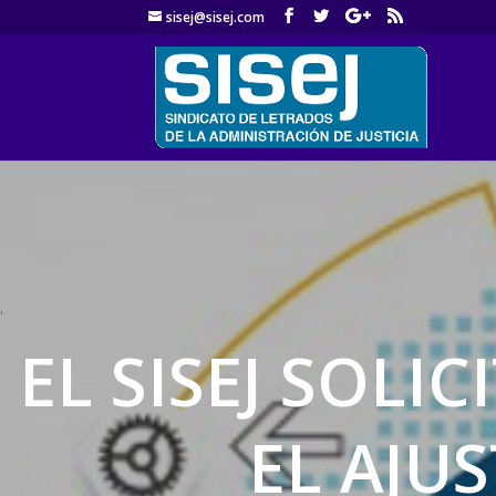
sisej@sisej.com
'
EL SISEJ SOLIC
EL AJU