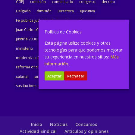
CGPJ
comisión
comunicado
congreso
decreto
Delgado
dimisión
Directora
ejecutiva
Fe pública judicial
Formación
gobierno
Juan Carlos Campo
Jurisprudencia
justicia
Política de Cookies
Justicia 2030
LAJ
letrados
Marta Urbano
Esta página utiliza cookies y otras
ministerio
Ministra Justicia
Ministro de Justicia
tecnologías para que podamos mejorar
su experiencia en nuestros sitios:
Más
modernización
noticias
Portavoz
reforma
información.
reforma oficina
renovación
retribuciones
reunión
Aceptar
Rechazar
salarial
sindicalismo
sindicato
sisej
Supremo
sustituciones
Textualización
Transcripciones
Inicio
Noticias
Concursos
Actividad Sindical
Artículos y opiniones