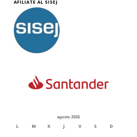
AFILIATE AL SISEJ
agosto 2026
L
M
X
J
V
S
D