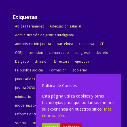
Etiquetas
Abigail Fernández
Adecuación salarial
Administración de Justicia Inteligente
administración justicia
barcelona
catalunya
CEJ
CGPJ
comisión
comunicado
congreso
decreto
Delgado
dimisión
Directora
ejecutiva
Fe pública judicial
Formación
gobierno
Juan Carlos Campo
Jurisprudencia
justicia
Política de Cookies
Justicia 2030
LAJ
letrados
Marta Urbano
Esta página utiliza cookies y otras
ministerio
Ministra Justicia
Ministro de Justicia
tecnologías para que podamos mejorar
modernización
noticias
Portavoz
reforma
su experiencia en nuestros sitios:
Más
reforma oficina
renovación
retribuciones
reunión
información.
salarial
sindicalismo
sindicato
sisej
Supremo
Aceptar
Rechazar