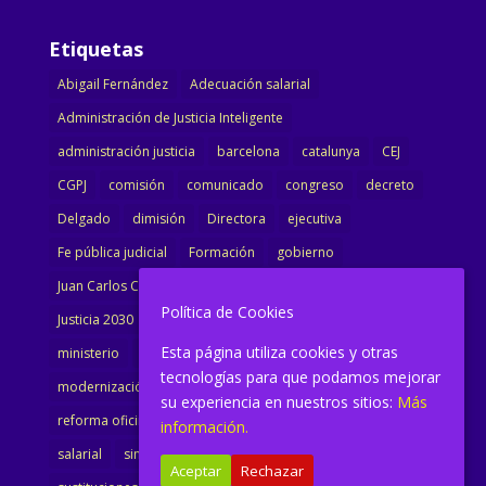
Etiquetas
Abigail Fernández
Adecuación salarial
Administración de Justicia Inteligente
administración justicia
barcelona
catalunya
CEJ
CGPJ
comisión
comunicado
congreso
decreto
Delgado
dimisión
Directora
ejecutiva
Fe pública judicial
Formación
gobierno
Juan Carlos Campo
Jurisprudencia
justicia
Política de Cookies
Justicia 2030
LAJ
letrados
Marta Urbano
Esta página utiliza cookies y otras
ministerio
Ministra Justicia
Ministro de Justicia
tecnologías para que podamos mejorar
modernización
noticias
Portavoz
reforma
su experiencia en nuestros sitios:
Más
reforma oficina
renovación
retribuciones
reunión
información.
salarial
sindicalismo
sindicato
sisej
Supremo
Aceptar
Rechazar