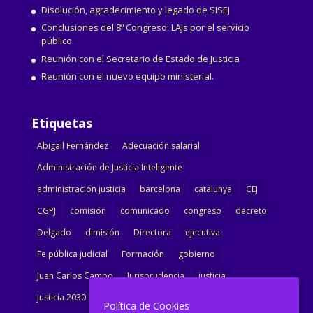
Disolución, agradecimiento y legado de SISEJ
Conclusiones del 8º Congreso: LAJs por el servicio
público
Reunión con el Secretario de Estado de Justicia
Reunión con el nuevo equipo ministerial.
Etiquetas
Abigail Fernández
Adecuación salarial
Administración de Justicia Inteligente
administración justicia
barcelona
catalunya
CEJ
CGPJ
comisión
comunicado
congreso
decreto
Delgado
dimisión
Directora
ejecutiva
Fe pública judicial
Formación
gobierno
Juan Carlos Campo
Jurisprudencia
justicia
Justicia 2030
LAJ
letrados
Marta Urbano
Política de Cookies