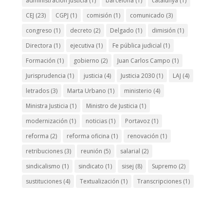
administración justicia
(1)
barcelona
(1)
catalunya
(1)
CEJ
(23)
CGPJ
(1)
comisión
(1)
comunicado
(3)
congreso
(1)
decreto
(2)
Delgado
(1)
dimisión
(1)
Directora
(1)
ejecutiva
(1)
Fe pública judicial
(1)
Formación
(1)
gobierno
(2)
Juan Carlos Campo
(1)
Jurisprudencia
(1)
justicia
(4)
Justicia 2030
(1)
LAJ
(4)
letrados
(3)
Marta Urbano
(1)
ministerio
(4)
Ministra Justicia
(1)
Ministro de Justicia
(1)
modernización
(1)
noticias
(1)
Portavoz
(1)
reforma
(2)
reforma oficina
(1)
renovación
(1)
retribuciones
(3)
reunión
(5)
salarial
(2)
sindicalismo
(1)
sindicato
(1)
sisej
(8)
Supremo
(2)
sustituciones
(4)
Textualización
(1)
Transcripciones
(1)