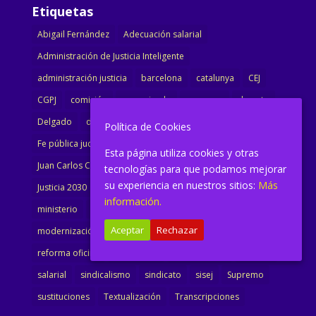
Etiquetas
Abigail Fernández
Adecuación salarial
Administración de Justicia Inteligente
administración justicia
barcelona
catalunya
CEJ
CGPJ
comisión
comunicado
congreso
decreto
Delgado
dimisión
Directora
ejecutiva
Política de Cookies
Fe pública judicial
Formación
gobierno
Esta página utiliza cookies y otras
Juan Carlos Campo
Jurisprudencia
justicia
tecnologías para que podamos mejorar
su experiencia en nuestros sitios:
Más
Justicia 2030
LAJ
letrados
Marta Urbano
información.
ministerio
Ministra Justicia
Ministro de Justicia
Aceptar
Rechazar
modernización
noticias
Portavoz
reforma
reforma oficina
renovación
retribuciones
reunión
salarial
sindicalismo
sindicato
sisej
Supremo
sustituciones
Textualización
Transcripciones