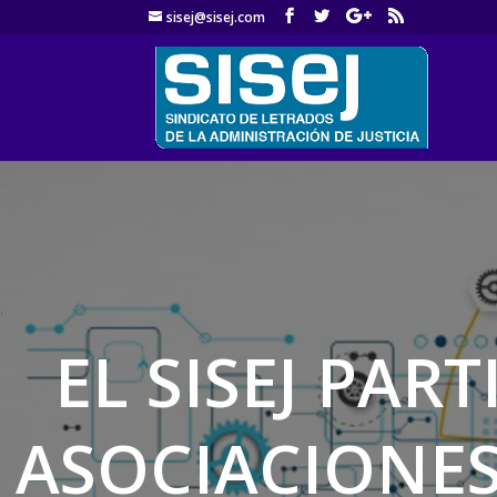
sisej@sisej.com
'
EL SISEJ PAR
ASOCIACIONES