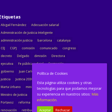
Etiquetas
Abigail Fernández
Adecuación salarial
Administración de Justicia Inteligente
administración justicia
barcelona
catalunya
CEJ
CGPJ
comisión
comunicado
congreso
decreto
Delgado
dimisión
Directora
ejecutiva
Fe pública judicial
Formación
gobierno
Juan Carlos Campo
Jurisprudencia
Política de Cookies
justicia
Justicia 2030
LAJ
letrados
Esta página utiliza cookies y otras
Marta Urbano
ministerio
Ministra Justicia
tecnologías para que podamos mejorar
su experiencia en nuestros sitios:
Más
Ministro de Justicia
modernización
noticias
información.
Portavoz
reforma
reforma oficina
Aceptar
Rechazar
renovación
retribuciones
reunión
salarial