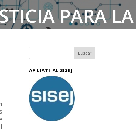
STICIA PARA LA
EL CUERPO.
AFILIATE AL SISEJ
n
s
e
l