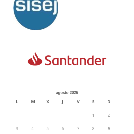
agosto 2026
L
M
X
J
V
S
D
1
2
3
4
5
6
7
8
9