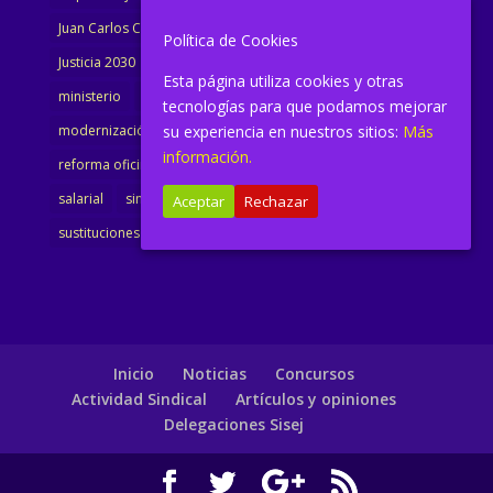
Juan Carlos Campo
Jurisprudencia
justicia
Política de Cookies
Justicia 2030
LAJ
letrados
Marta Urbano
Esta página utiliza cookies y otras
ministerio
Ministra Justicia
Ministro de Justicia
tecnologías para que podamos mejorar
modernización
su experiencia en nuestros sitios:
noticias
Portavoz
reforma
Más
información.
reforma oficina
renovación
retribuciones
reunión
salarial
sindicalismo
sindicato
sisej
Supremo
Aceptar
Rechazar
sustituciones
Textualización
Transcripciones
Inicio
Noticias
Concursos
Actividad Sindical
Artículos y opiniones
Delegaciones Sisej