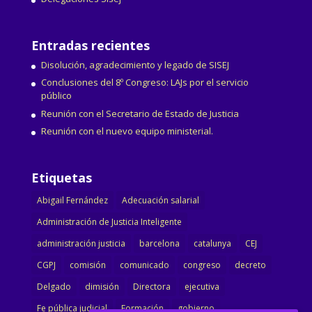
Entradas recientes
Disolución, agradecimiento y legado de SISEJ
Conclusiones del 8º Congreso: LAJs por el servicio
público
Reunión con el Secretario de Estado de Justicia
Reunión con el nuevo equipo ministerial.
Etiquetas
Abigail Fernández
Adecuación salarial
Administración de Justicia Inteligente
administración justicia
barcelona
catalunya
CEJ
CGPJ
comisión
comunicado
congreso
decreto
Delgado
dimisión
Directora
ejecutiva
Fe pública judicial
Formación
gobierno