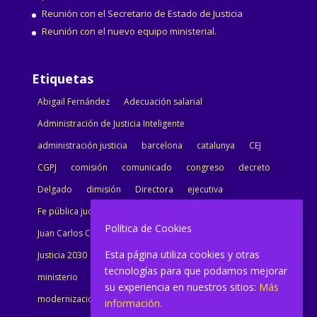
Reunión con el Secretario de Estado de Justicia
Reunión con el nuevo equipo ministerial.
Etiquetas
Abigail Fernández
Adecuación salarial
Administración de Justicia Inteligente
administración justicia
barcelona
catalunya
CEJ
CGPJ
comisión
comunicado
congreso
decreto
Delgado
dimisión
Directora
ejecutiva
Fe pública judicial
Formación
gobierno
Política de Cookies
Juan Carlos Campo
Jurisprudencia
justicia
Esta página utiliza cookies y otras
Justicia 2030
LAJ
letrados
Marta Urbano
tecnologías para que podamos mejorar
ministerio
Ministra Justicia
Ministro de Justicia
su experiencia en nuestros sitios:
Más
modernización
noticias
Portavoz
reforma
información.