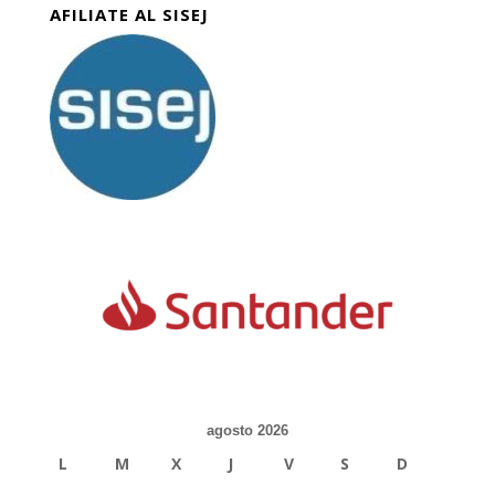
AFILIATE AL SISEJ
agosto 2026
L
M
X
J
V
S
D