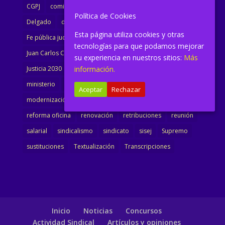
CGPJ
comisión
comunicado
congreso
decreto
Política de Cookies
Delgado
dimisión
Directora
ejecutiva
Esta página utiliza cookies y otras
Fe pública judicial
Formación
gobierno
tecnologías para que podamos mejorar
Juan Carlos Campo
Jurisprudencia
justicia
su experiencia en nuestros sitios:
Más
información.
Justicia 2030
LAJ
letrados
Marta Urbano
ministerio
Ministra Justicia
Ministro de Justicia
Aceptar
Rechazar
modernización
noticias
Portavoz
reforma
reforma oficina
renovación
retribuciones
reunión
salarial
sindicalismo
sindicato
sisej
Supremo
sustituciones
Textualización
Transcripciones
Inicio
Noticias
Concursos
Actividad Sindical
Artículos y opiniones