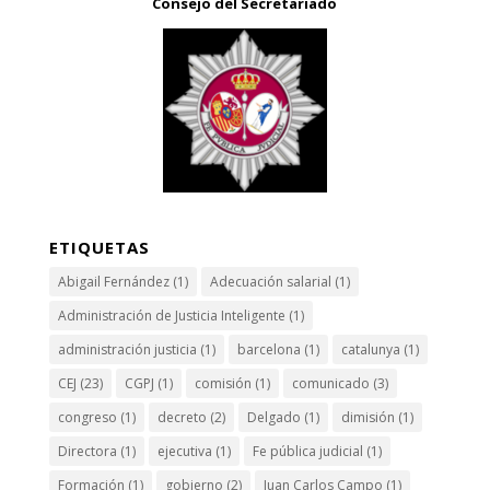
Consejo del Secretariado
ETIQUETAS
Abigail Fernández
(1)
Adecuación salarial
(1)
Administración de Justicia Inteligente
(1)
administración justicia
(1)
barcelona
(1)
catalunya
(1)
CEJ
(23)
CGPJ
(1)
comisión
(1)
comunicado
(3)
congreso
(1)
decreto
(2)
Delgado
(1)
dimisión
(1)
Directora
(1)
ejecutiva
(1)
Fe pública judicial
(1)
Formación
(1)
gobierno
(2)
Juan Carlos Campo
(1)