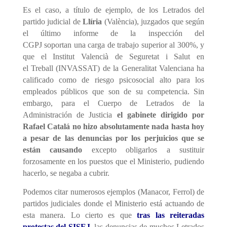
Es el caso, a título de ejemplo,
de los Letrados del
partido judicial de
Llíria
(
València
),
juzgados
que según
el
último
informe de
la
inspección del
CGPJ
soportan
una carga de trabajo superior al 300%
, y
que
el
Institut
Valenci
à
de Seguretat i
Salut
en
el
Tr
eball
(INVASSAT)
de la Generalitat Valenciana
ha
calificado como de riesgo psicosocial alto para los
empleados públicos que son de su competencia.
Sin
embargo, p
ara el Cuerpo de Letrados de la
Administración de Justicia
el gabinete dirigido por
Rafael Catalá no hizo
absolutamente
nada hasta hoy
a pesar de las denuncias por los perjuicios que se
están causando
excepto
obligarlos
a sustituir
forzosamente en los puestos que el Ministerio, pudiendo
hacerlo, se negaba a cubrir.
Podemos citar numerosos ejemplos (Manacor, Ferrol) de
partidos judiciales donde el Ministerio está actuando de
esta manera. Lo cierto es que
t
ras las reiteradas
protestas del SISEJ
,
las
denuncias de muchos Letrados