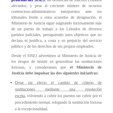
afectados, y
pese al
creciente número de recursos
contencioso-administrativos interpuestos
ante los
tribunales
frente a estos acuerdos de designación,
el
Ministerio de Justicia sigue asignando forzosamente más
de un puesto de trabajo a los Letrados
d
e diversos
partidos judiciales,
persiguiendo
unos
objetivos que no
declara ni justifica,
a costa
y en perjuicio
de
l servicio
público y de
los derechos de
sus propios empleados
.
Desde el SISEJ
advertimos al Ministerio de Justicia de
los riesgos de insistir en generalizar las sustituciones
forzosas, y
c
onsideramos
que
el Ministerio de
Justicia
debe impulsar las
dos siguientes
iniciativas
:
Dejar sin efecto el cambio de criterio de
sustituciones
mediante una resolución
escrita
,
volv
iendo a cubrir los puestos sin cubrir por el
procedimiento normal, relegando la sustitución forzosa
a la excepcionalidad.