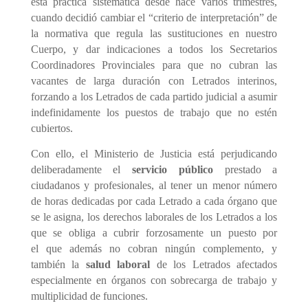
esta práctica
sistemática
desde hace
varios trimestres
,
cuando decidió cambiar el
“
criterio de interpretación
” de
la normativa que regula las sustituciones en nuestro
Cuerpo, y dar
indicaciones
a todos los Secretarios
Coordinadores Provinciales para que no cubran las
vacantes de larga duración con Letrados interinos,
forzando a los Letrados de cada partido judicial a asumir
indefinidamente los puestos de trabajo que no estén
cubiertos.
Con ello, el Ministerio de Justicia está perjudicando
deliberadamente el
servicio
público
prestado a
ciudadanos y profesionales, al tener un menor número
de horas dedicadas por
cada
Letrado a cada órgano que
se le asigna, los
derechos laborales
de los Letrados a los
que se obliga a cubrir
forzosamente
un puesto por
el
que
además
no cobran ningún complemento,
y
también la
salud
laboral
de los Letrados afectados
especialmente en órganos con sobrecarga de trabajo y
multiplicidad de funciones.