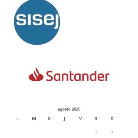
agosto 2026
L
M
X
J
V
S
D
1
2