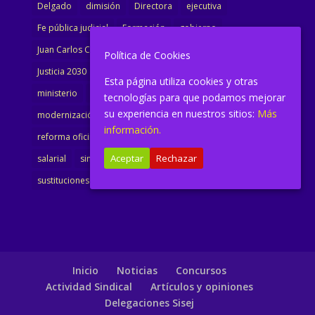
Delgado
dimisión
Directora
ejecutiva
Fe pública judicial
Formación
gobierno
Juan Carlos Campo
Jurisprudencia
justicia
Política de Cookies
Justicia 2030
LAJ
letrados
Marta Urbano
Esta página utiliza cookies y otras
ministerio
Ministra Justicia
Ministro de Justicia
tecnologías para que podamos mejorar
su experiencia en nuestros sitios:
Más
modernización
noticias
Portavoz
reforma
información.
reforma oficina
renovación
retribuciones
reunión
Aceptar
Rechazar
salarial
sindicalismo
sindicato
sisej
Supremo
sustituciones
Textualización
Transcripciones
Inicio
Noticias
Concursos
Actividad Sindical
Artículos y opiniones
Delegaciones Sisej