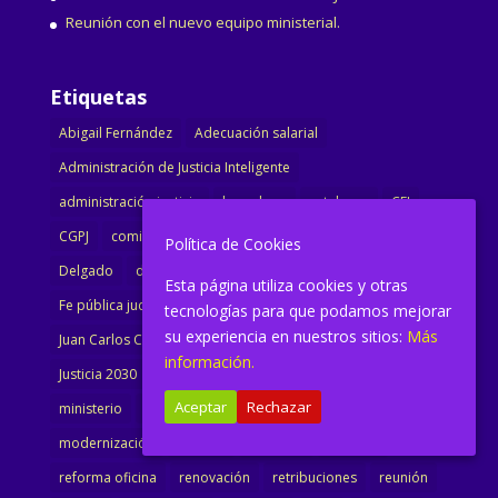
Reunión con el nuevo equipo ministerial.
Etiquetas
Abigail Fernández
Adecuación salarial
Administración de Justicia Inteligente
administración justicia
barcelona
catalunya
CEJ
CGPJ
comisión
comunicado
congreso
decreto
Política de Cookies
Delgado
dimisión
Directora
ejecutiva
Esta página utiliza cookies y otras
Fe pública judicial
Formación
gobierno
tecnologías para que podamos mejorar
su experiencia en nuestros sitios:
Más
Juan Carlos Campo
Jurisprudencia
justicia
información.
Justicia 2030
LAJ
letrados
Marta Urbano
Aceptar
Rechazar
ministerio
Ministra Justicia
Ministro de Justicia
modernización
noticias
Portavoz
reforma
reforma oficina
renovación
retribuciones
reunión