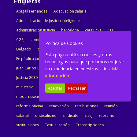
Etiquetas
Abigail Fernández
Adecuación salarial
Administración de Justicia Inteligente
administración justicia
barcelona
catalunya
CEJ
CGPJ
comisión
comunicado
congreso
decreto
Política de Cookies
Delgado
dimisión
Directora
ejecutiva
Esta página utiliza cookies y otras
Fe pública judicial
Formación
gobierno
tecnologías para que podamos mejorar
Juan Carlos Campo
Jurisprudencia
justicia
su experiencia en nuestros sitios:
Más
información.
Justicia 2030
LAJ
letrados
Marta Urbano
ministerio
Ministra Justicia
Ministro de Justicia
Aceptar
Rechazar
modernización
noticias
Portavoz
reforma
reforma oficina
renovación
retribuciones
reunión
salarial
sindicalismo
sindicato
sisej
Supremo
sustituciones
Textualización
Transcripciones