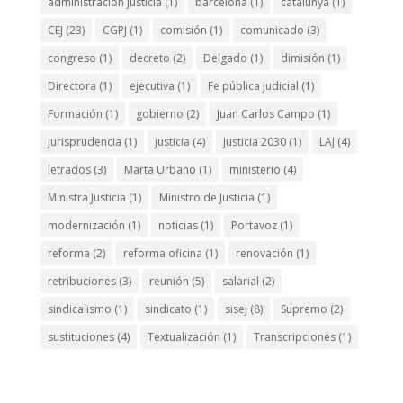
administración justicia
(1)
barcelona
(1)
catalunya
(1)
CEJ
(23)
CGPJ
(1)
comisión
(1)
comunicado
(3)
congreso
(1)
decreto
(2)
Delgado
(1)
dimisión
(1)
Directora
(1)
ejecutiva
(1)
Fe pública judicial
(1)
Formación
(1)
gobierno
(2)
Juan Carlos Campo
(1)
Jurisprudencia
(1)
justicia
(4)
Justicia 2030
(1)
LAJ
(4)
letrados
(3)
Marta Urbano
(1)
ministerio
(4)
Ministra Justicia
(1)
Ministro de Justicia
(1)
modernización
(1)
noticias
(1)
Portavoz
(1)
reforma
(2)
reforma oficina
(1)
renovación
(1)
retribuciones
(3)
reunión
(5)
salarial
(2)
sindicalismo
(1)
sindicato
(1)
sisej
(8)
Supremo
(2)
sustituciones
(4)
Textualización
(1)
Transcripciones
(1)