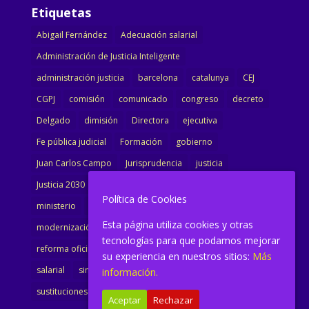
Etiquetas
Abigail Fernández
Adecuación salarial
Administración de Justicia Inteligente
administración justicia
barcelona
catalunya
CEJ
CGPJ
comisión
comunicado
congreso
decreto
Delgado
dimisión
Directora
ejecutiva
Fe pública judicial
Formación
gobierno
Juan Carlos Campo
Jurisprudencia
justicia
Justicia 2030
LAJ
letrados
Marta Urbano
Política de Cookies
ministerio
Ministra Justicia
Ministro de Justicia
Esta página utiliza cookies y otras
modernización
noticias
Portavoz
reforma
tecnologías para que podamos mejorar
reforma oficina
renovación
retribuciones
reunión
su experiencia en nuestros sitios:
Más
salarial
sindicalismo
sindicato
sisej
Supremo
información.
sustituciones
Textualización
Transcripciones
Aceptar
Rechazar