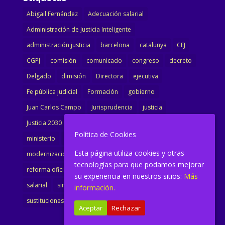
Abigail Fernández
Adecuación salarial
Administración de Justicia Inteligente
administración justicia
barcelona
catalunya
CEJ
CGPJ
comisión
comunicado
congreso
decreto
Delgado
dimisión
Directora
ejecutiva
Fe pública judicial
Formación
gobierno
Juan Carlos Campo
Jurisprudencia
justicia
Justicia 2030
LAJ
letrados
Marta Urbano
Política de Cookies
ministerio
Ministra Justicia
Ministro de Justicia
Esta página utiliza cookies y otras
modernización
noticias
Portavoz
reforma
tecnologías para que podamos mejorar
reforma oficina
renovación
retribuciones
reunión
su experiencia en nuestros sitios:
Más
salarial
sindicalismo
sindicato
sisej
Supremo
información.
sustituciones
Textualización
Transcripciones
Aceptar
Rechazar