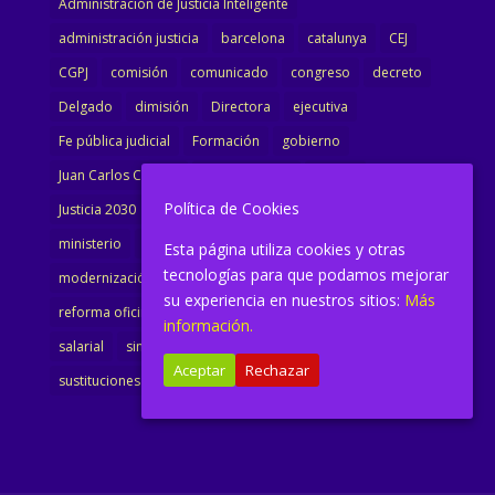
Administración de Justicia Inteligente
administración justicia
barcelona
catalunya
CEJ
CGPJ
comisión
comunicado
congreso
decreto
Delgado
dimisión
Directora
ejecutiva
Fe pública judicial
Formación
gobierno
Juan Carlos Campo
Jurisprudencia
justicia
Política de Cookies
Justicia 2030
LAJ
letrados
Marta Urbano
ministerio
Ministra Justicia
Ministro de Justicia
Esta página utiliza cookies y otras
tecnologías para que podamos mejorar
modernización
noticias
Portavoz
reforma
su experiencia en nuestros sitios:
Más
reforma oficina
renovación
retribuciones
reunión
información.
salarial
sindicalismo
sindicato
sisej
Supremo
Aceptar
Rechazar
sustituciones
Textualización
Transcripciones