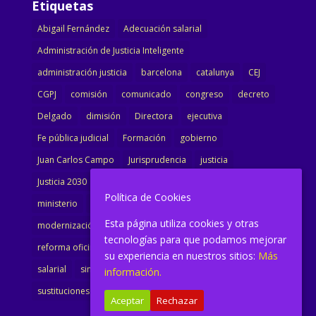
Etiquetas
Abigail Fernández
Adecuación salarial
Administración de Justicia Inteligente
administración justicia
barcelona
catalunya
CEJ
CGPJ
comisión
comunicado
congreso
decreto
Delgado
dimisión
Directora
ejecutiva
Fe pública judicial
Formación
gobierno
Juan Carlos Campo
Jurisprudencia
justicia
Justicia 2030
LAJ
letrados
Marta Urbano
Política de Cookies
ministerio
Ministra Justicia
Ministro de Justicia
Esta página utiliza cookies y otras
modernización
noticias
Portavoz
reforma
tecnologías para que podamos mejorar
reforma oficina
renovación
retribuciones
reunión
su experiencia en nuestros sitios:
Más
salarial
sindicalismo
sindicato
sisej
Supremo
información.
sustituciones
Textualización
Transcripciones
Aceptar
Rechazar