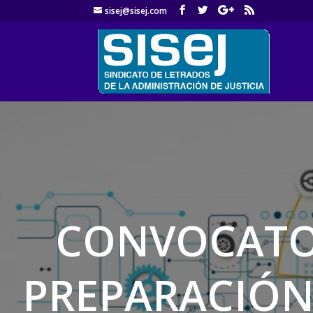
sisej@sisej.com
'
CONVOCATOR
PREPARACIÓN