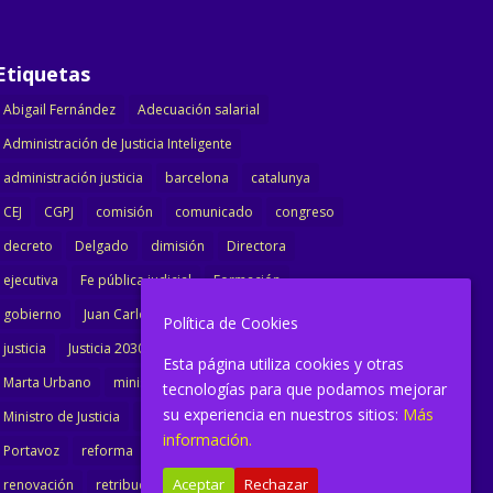
Etiquetas
Abigail Fernández
Adecuación salarial
Administración de Justicia Inteligente
administración justicia
barcelona
catalunya
CEJ
CGPJ
comisión
comunicado
congreso
decreto
Delgado
dimisión
Directora
ejecutiva
Fe pública judicial
Formación
gobierno
Juan Carlos Campo
Jurisprudencia
Política de Cookies
justicia
Justicia 2030
LAJ
letrados
Esta página utiliza cookies y otras
Marta Urbano
ministerio
Ministra Justicia
tecnologías para que podamos mejorar
su experiencia en nuestros sitios:
Más
Ministro de Justicia
modernización
noticias
información.
Portavoz
reforma
reforma oficina
Aceptar
Rechazar
renovación
retribuciones
reunión
salarial