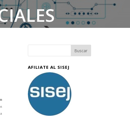
CIALES
AFILIATE AL SISEJ
en
as
da