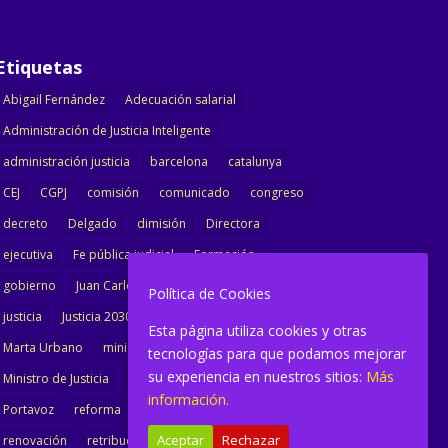
Etiquetas
Abigail Fernández
Adecuación salarial
Administración de Justicia Inteligente
administración justicia
barcelona
catalunya
CEJ
CGPJ
comisión
comunicado
congreso
decreto
Delgado
dimisión
Directora
ejecutiva
Fe pública judicial
Formación
gobierno
Juan Carlos Campo
Jurisprudencia
Política de Cookies
justicia
Justicia 2030
LAJ
letrados
Esta página utiliza cookies y otras
Marta Urbano
ministerio
Ministra Justicia
tecnologías para que podamos mejorar
su experiencia en nuestros sitios:
Más
Ministro de Justicia
modernización
noticias
información.
Portavoz
reforma
reforma oficina
Aceptar
Rechazar
renovación
retribuciones
reunión
salarial