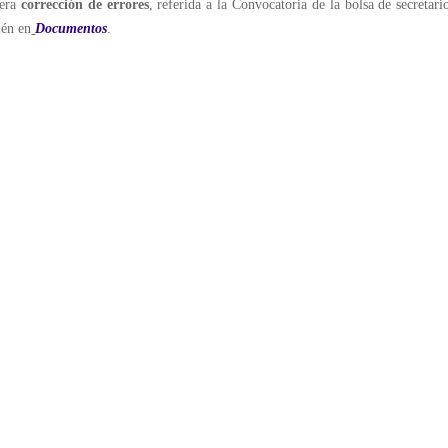
mera
corrección de errores
, referida a la Convocatoria de la bolsa de secretari
ién en
Documentos
.