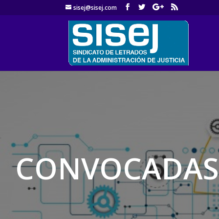
sisej@sisej.com
'
CONVOCADAS 