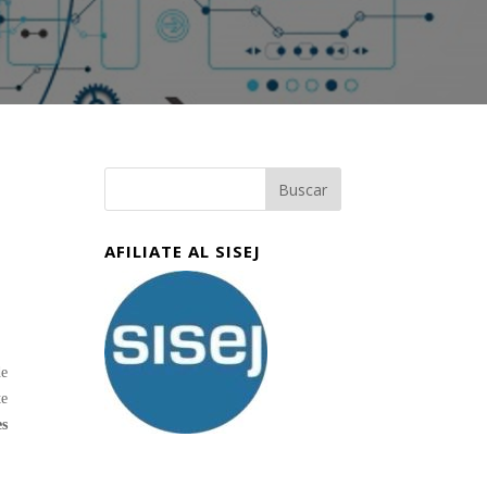
AFILIATE AL SISEJ
e
te
es