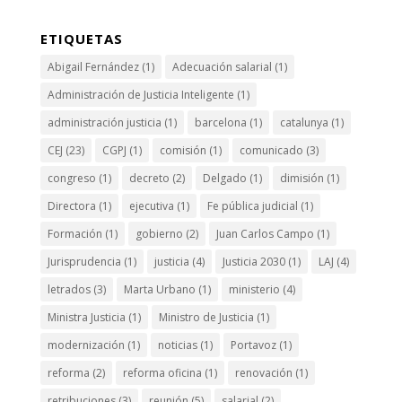
ETIQUETAS
Abigail Fernández
(1)
Adecuación salarial
(1)
Administración de Justicia Inteligente
(1)
administración justicia
(1)
barcelona
(1)
catalunya
(1)
CEJ
(23)
CGPJ
(1)
comisión
(1)
comunicado
(3)
congreso
(1)
decreto
(2)
Delgado
(1)
dimisión
(1)
Directora
(1)
ejecutiva
(1)
Fe pública judicial
(1)
Formación
(1)
gobierno
(2)
Juan Carlos Campo
(1)
Jurisprudencia
(1)
justicia
(4)
Justicia 2030
(1)
LAJ
(4)
letrados
(3)
Marta Urbano
(1)
ministerio
(4)
Ministra Justicia
(1)
Ministro de Justicia
(1)
modernización
(1)
noticias
(1)
Portavoz
(1)
reforma
(2)
reforma oficina
(1)
renovación
(1)
retribuciones
(3)
reunión
(5)
salarial
(2)