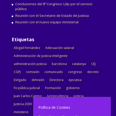
Conclusiones del 8º Congreso: LAJs por el servicio
público
Reunión con el Secretario de Estado de Justicia
Reunión con el nuevo equipo ministerial.
Etiquetas
Abigail Fernández
Adecuación salarial
Administración de Justicia Inteligente
administración justicia
barcelona
catalunya
CEJ
CGPJ
comisión
comunicado
congreso
decreto
Delgado
dimisión
Directora
ejecutiva
Fe pública judicial
Formación
gobierno
Juan Carlos Campo
Jurisprudencia
justicia
Justicia 2030
LAJ
letrados
Marta Urbano
Política de Cookies
ministerio
Ministra Justicia
Ministro de Justicia