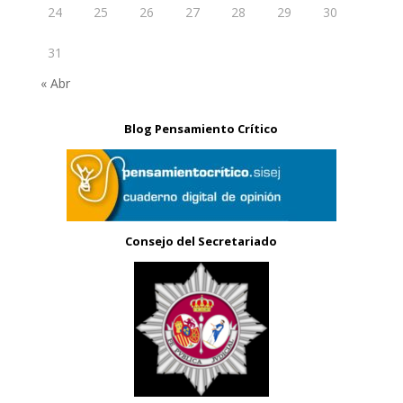
24
25
26
27
28
29
30
31
« Abr
Blog Pensamiento Crítico
Consejo del Secretariado