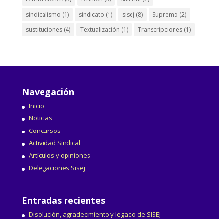
sindicalismo
(1)
sindicato
(1)
sisej
(8)
Supremo
(2)
sustituciones
(4)
Textualización
(1)
Transcripciones
(1)
Navegación
Inicio
Noticias
Concursos
Actividad Sindical
Artículos y opiniones
Delegaciones Sisej
Entradas recientes
Disolución, agradecimiento y legado de SISEJ