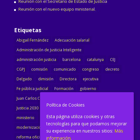
Reunión con el Secretario de Estado de Justicia
Reunión con el nuevo equipo ministerial.
Etiquetas
Abigail Fernández
Adecuación salarial
Administración de Justicia Inteligente
administración justicia
barcelona
catalunya
CEJ
CGPJ
comisión
comunicado
congreso
decreto
Delgado
dimisión
Directora
ejecutiva
Fe pública judicial
Formación
gobierno
Juan Carlos Campo
Jurisprudencia
justicia
Política de Cookies
Justicia 2030
LAJ
letrados
Marta Urbano
Esta página utiliza cookies y otras
ministerio
Ministra Justicia
Ministro de Justicia
tecnologías para que podamos mejorar
modernización
noticias
Portavoz
reforma
su experiencia en nuestros sitios:
Más
reforma oficina
renovación
retribuciones
reunión
información.