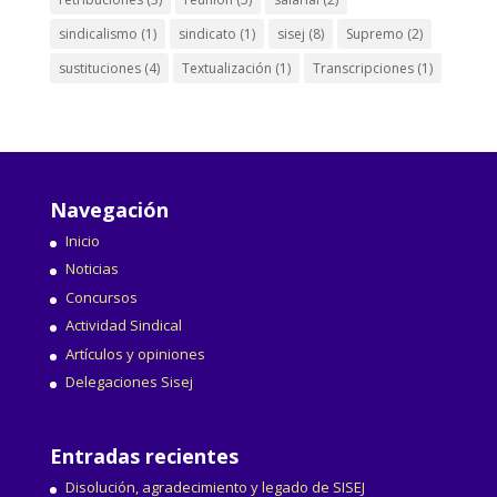
sindicalismo
(1)
sindicato
(1)
sisej
(8)
Supremo
(2)
sustituciones
(4)
Textualización
(1)
Transcripciones
(1)
Navegación
Inicio
Noticias
Concursos
Actividad Sindical
Artículos y opiniones
Delegaciones Sisej
Entradas recientes
Disolución, agradecimiento y legado de SISEJ