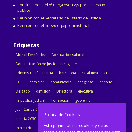
Conclusiones del 8º Congreso: LAJs por el servicio
público
Reunión con el Secretario de Estado de Justicia
Reunión con el nuevo equipo ministerial.
Etiquetas
Abigail Fernández
Adecuación salarial
Administración de Justicia Inteligente
administración justicia
barcelona
catalunya
CEJ
CGPJ
comisión
comunicado
congreso
decreto
Delgado
dimisión
Directora
ejecutiva
Fe pública judicial
Formación
gobierno
Juan Carlos Campo
Jurisprudencia
justicia
Política de Cookies
Justicia 2030
LAJ
letrados
Marta Urbano
Esta página utiliza cookies y otras
ministerio
Ministra Justicia
Ministro de Justicia