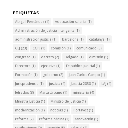
ETIQUETAS
Abigail Fernández
(1)
Adecuación salarial
(1)
Administración de Justicia Inteligente
(1)
administración justicia
(1)
barcelona
(1)
catalunya
(1)
CEJ
(23)
CGPJ
(1)
comisión
(1)
comunicado
(3)
congreso
(1)
decreto
(2)
Delgado
(1)
dimisión
(1)
Directora
(1)
ejecutiva
(1)
Fe pública judicial
(1)
Formación
(1)
gobierno
(2)
Juan Carlos Campo
(1)
Jurisprudencia
(1)
justicia
(4)
Justicia 2030
(1)
LAJ
(4)
letrados
(3)
Marta Urbano
(1)
ministerio
(4)
Ministra Justicia
(1)
Ministro de Justicia
(1)
modernización
(1)
noticias
(1)
Portavoz
(1)
reforma
(2)
reforma oficina
(1)
renovación
(1)
retribuciones
(3)
reunión
(5)
salarial
(2)