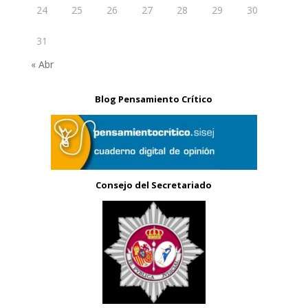
24
25
26
27
28
29
30
31
« Abr
Blog Pensamiento Crítico
Consejo del Secretariado