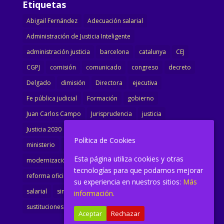
Etiquetas
Abigail Fernández
Adecuación salarial
Administración de Justicia Inteligente
administración justicia
barcelona
catalunya
CEJ
CGPJ
comisión
comunicado
congreso
decreto
Delgado
dimisión
Directora
ejecutiva
Fe pública judicial
Formación
gobierno
Juan Carlos Campo
Jurisprudencia
justicia
Justicia 2030
LAJ
letrados
Marta Urbano
Política de Cookies
ministerio
Ministra Justicia
Ministro de Justicia
Esta página utiliza cookies y otras
modernización
noticias
Portavoz
reforma
tecnologías para que podamos mejorar
reforma oficina
renovación
retribuciones
reunión
su experiencia en nuestros sitios:
Más
salarial
sindicalismo
sindicato
sisej
Supremo
información.
sustituciones
Textualización
Transcripciones
Aceptar
Rechazar