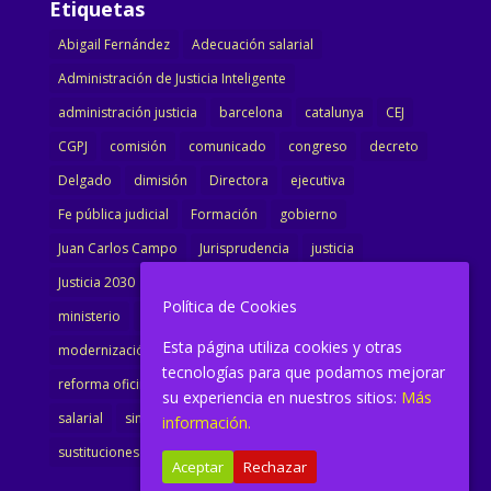
Etiquetas
Abigail Fernández
Adecuación salarial
Administración de Justicia Inteligente
administración justicia
barcelona
catalunya
CEJ
CGPJ
comisión
comunicado
congreso
decreto
Delgado
dimisión
Directora
ejecutiva
Fe pública judicial
Formación
gobierno
Juan Carlos Campo
Jurisprudencia
justicia
Justicia 2030
LAJ
letrados
Marta Urbano
Política de Cookies
ministerio
Ministra Justicia
Ministro de Justicia
Esta página utiliza cookies y otras
modernización
noticias
Portavoz
reforma
tecnologías para que podamos mejorar
reforma oficina
renovación
retribuciones
reunión
su experiencia en nuestros sitios:
Más
salarial
sindicalismo
sindicato
sisej
Supremo
información.
sustituciones
Textualización
Transcripciones
Aceptar
Rechazar