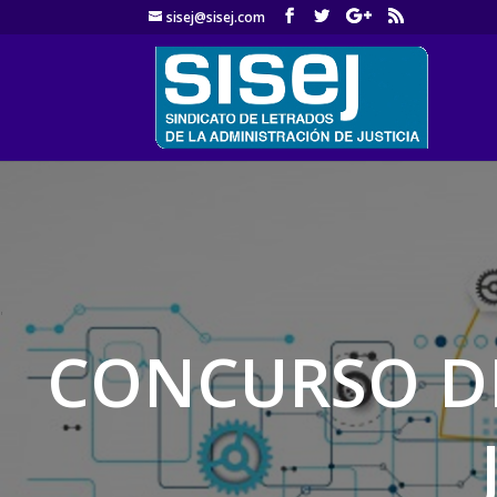
sisej@sisej.com
'
CONCURSO DE