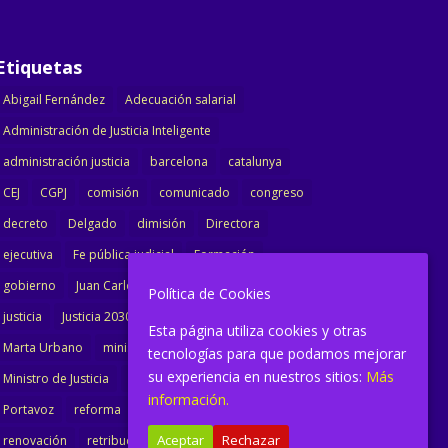
Etiquetas
Abigail Fernández
Adecuación salarial
Administración de Justicia Inteligente
administración justicia
barcelona
catalunya
CEJ
CGPJ
comisión
comunicado
congreso
decreto
Delgado
dimisión
Directora
ejecutiva
Fe pública judicial
Formación
gobierno
Juan Carlos Campo
Jurisprudencia
Política de Cookies
justicia
Justicia 2030
LAJ
letrados
Esta página utiliza cookies y otras
Marta Urbano
ministerio
Ministra Justicia
tecnologías para que podamos mejorar
su experiencia en nuestros sitios:
Más
Ministro de Justicia
modernización
noticias
información.
Portavoz
reforma
reforma oficina
Aceptar
Rechazar
renovación
retribuciones
reunión
salarial