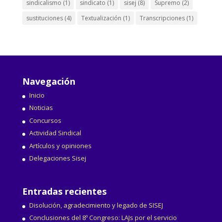
sindicalismo
(1)
sindicato
(1)
sisej
(8)
Supremo
(2)
sustituciones
(4)
Textualización
(1)
Transcripciones
(1)
Navegación
Inicio
Noticias
Concursos
Actividad Sindical
Artículos y opiniones
Delegaciones Sisej
Entradas recientes
Disolución, agradecimiento y legado de SISEJ
Conclusiones del 8º Congreso: LAJs por el servicio