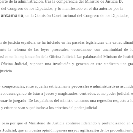
D.
arte de la administración, tras la comparencia del Ministro de Justicia
 del Congreso de los Diputados, y lo manifestado en el día anterior por la
 Santamaría
, en la Comisión Constitucional del Congreso de los Diputados,
 de justicia española, se ha iniciado en las pasadas legislaturas una extraordinar
iante la reforma de las leyes procesales, -recordamos- con unanimidad de l
así como la implantación de la Oficina Judicial. Las palabras del Ministro de Justic
Oficina Judicial, suponen una involución y generan en este sindicato una gr
justicia.
y competencias, entre aquellas estrictamente
procesales o administrativas
asumid
tivo, descargando de éstas a jueces y magistrados, centrados, como poder judicial, 
cutar lo juzgado
. De las palabras del ministro tememos una regresión respecto a l
 criterios sean supeditados a los criterios del poder judicial.
a pasa por que el Ministerio de Justicia continúe liderando y profundizando en 
a Judicial
, que en nuestra opinión, genera
mayor agilización
de los procedimient