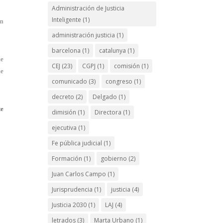
Administración de Justicia
Inteligente
(1)
ón
administración justicia
(1)
barcelona
(1)
catalunya
(1)
de
CEJ
(23)
CGPJ
(1)
comisión
(1)
de
comunicado
(3)
congreso
(1)
decreto
(2)
Delgado
(1)
te
dimisión
(1)
Directora
(1)
ejecutiva
(1)
Fe pública judicial
(1)
Formación
(1)
gobierno
(2)
Juan Carlos Campo
(1)
Jurisprudencia
(1)
justicia
(4)
Justicia 2030
(1)
LAJ
(4)
letrados
(3)
Marta Urbano
(1)