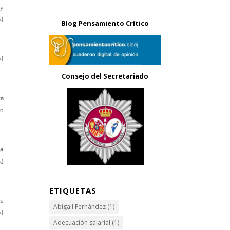
 y
el
Blog Pensamiento Crítico
el
Consejo del Secretariado
ón
ro
la
ad
ETIQUETAS
ra
Abigail Fernández
(1)
el
Adecuación salarial
(1)