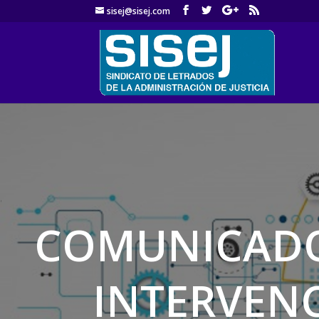
sisej@sisej.com
'
COMUNICADO 
INTERVENC