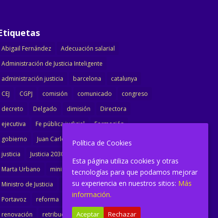
Etiquetas
Abigail Fernández
Adecuación salarial
Administración de Justicia Inteligente
administración justicia
barcelona
catalunya
CEJ
CGPJ
comisión
comunicado
congreso
decreto
Delgado
dimisión
Directora
ejecutiva
Fe pública judicial
Formación
gobierno
Juan Carlos Campo
Jurisprudencia
Política de Cookies
justicia
Justicia 2030
LAJ
letrados
Esta página utiliza cookies y otras
Marta Urbano
ministerio
Ministra Justicia
tecnologías para que podamos mejorar
su experiencia en nuestros sitios:
Más
Ministro de Justicia
modernización
noticias
información.
Portavoz
reforma
reforma oficina
Aceptar
Rechazar
renovación
retribuciones
reunión
salarial