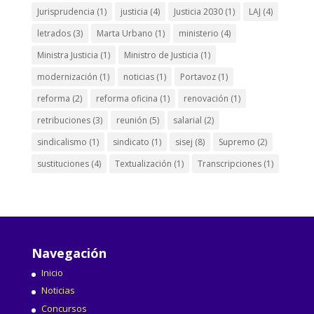
Jurisprudencia
(1)
justicia
(4)
Justicia 2030
(1)
LAJ
(4)
letrados
(3)
Marta Urbano
(1)
ministerio
(4)
Ministra Justicia
(1)
Ministro de Justicia
(1)
modernización
(1)
noticias
(1)
Portavoz
(1)
reforma
(2)
reforma oficina
(1)
renovación
(1)
retribuciones
(3)
reunión
(5)
salarial
(2)
sindicalismo
(1)
sindicato
(1)
sisej
(8)
Supremo
(2)
sustituciones
(4)
Textualización
(1)
Transcripciones
(1)
Navegación
Inicio
Noticias
Concursos