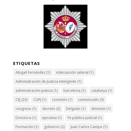
ETIQUETAS
Abigail Fernández
(1)
Adecuación salarial
(1)
Administración de Justicia Inteligente
(1)
administración justicia
(1)
barcelona
(1)
catalunya
(1)
CEJ
(23)
CGPJ
(1)
comisión
(1)
comunicado
(3)
congreso
(1)
decreto
(2)
Delgado
(1)
dimisión
(1)
Directora
(1)
ejecutiva
(1)
Fe pública judicial
(1)
Formación
(1)
gobierno
(2)
Juan Carlos Campo
(1)