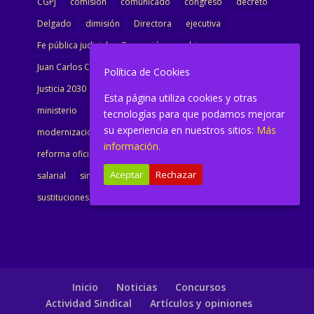
CGPJ
comisión
comunicado
congreso
decreto
Delgado
dimisión
Directora
ejecutiva
Fe pública judicial
Formación
gobierno
Juan Carlos Campo
Jurisprudencia
justicia
Política de Cookies
Justicia 2030
LAJ
letrados
Marta Urbano
Esta página utiliza cookies y otras
ministerio
Ministra Justicia
Ministro de Justicia
tecnologías para que podamos mejorar
su experiencia en nuestros sitios:
Más
modernización
noticias
Portavoz
reforma
información.
reforma oficina
renovación
retribuciones
reunión
Aceptar
Rechazar
salarial
sindicalismo
sindicato
sisej
Supremo
sustituciones
Textualización
Transcripciones
Inicio
Noticias
Concursos
Actividad Sindical
Artículos y opiniones