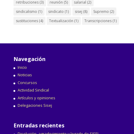
retribuciones
(3)
reunión
(5)
salarial
(2)
sindicalismo
(1)
sindicato
(1)
sisej
(8)
Supremo
(2)
sustituciones
(4)
Textualización
(1)
Transcripciones
(1)
Navegación
Inicio
Noticias
Concursos
Actividad Sindical
Artículos y opiniones
Delegaciones Sisej
Entradas recientes
Disolución, agradecimiento y legado de SISEJ