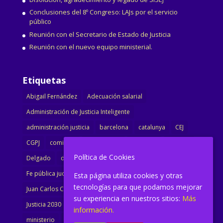
Conclusiones del 8º Congreso: LAJs por el servicio
público
Reunión con el Secretario de Estado de Justicia
Reunión con el nuevo equipo ministerial.
Etiquetas
Abigail Fernández
Adecuación salarial
Administración de Justicia Inteligente
administración justicia
barcelona
catalunya
CEJ
CGPJ
comisión
comunicado
congreso
decreto
Política de Cookies
Delgado
dimisión
Directora
ejecutiva
Fe pública judicial
Formación
gobierno
Esta página utiliza cookies y otras
tecnologías para que podamos mejorar
Juan Carlos Campo
Jurisprudencia
justicia
su experiencia en nuestros sitios:
Más
Justicia 2030
LAJ
letrados
Marta Urbano
información.
ministerio
Ministra Justicia
Ministro de Justicia