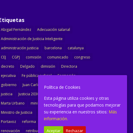
Etiquetas
Abigail Fernández
Adecuación salarial
Administración de Justicia Inteligente
administración justicia
barcelona
catalunya
CEJ
CGPJ
comisión
comunicado
congreso
decreto
Delgado
dimisión
Directora
ejecutiva
Fe pública judicial
Formación
gobierno
Juan Carlos Campo
Jurisprudencia
Política de Cookies
justicia
Justicia 2030
LAJ
letrados
Esta página utiliza cookies y otras
Marta Urbano
ministerio
Ministra Justicia
tecnologías para que podamos mejorar
su experiencia en nuestros sitios:
Más
Ministro de Justicia
modernización
noticias
información.
Portavoz
reforma
reforma oficina
Aceptar
Rechazar
renovación
retribuciones
reunión
salarial