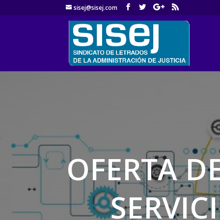
sisej@sisej.com
'
OFERTA DE
SERVIC