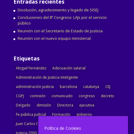
Entradas recientes
Disolución, agradecimiento y legado de SISEJ
Conclusiones del 8º Congreso: LAJs por el servicio
público
Reunión con el Secretario de Estado de Justicia
Reunión con el nuevo equipo ministerial.
Etiquetas
Abigail Fernández
Adecuación salarial
Administración de Justicia Inteligente
administración justicia
barcelona
catalunya
CEJ
CGPJ
comisión
comunicado
congreso
decreto
Delgado
dimisión
Directora
ejecutiva
Fe pública judicial
Formación
gobierno
Juan Carlos Campo
Jurisprudencia
justicia
Política de Cookies
Justicia 2030
LAJ
letrados
Marta Urbano