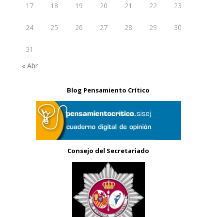
17
18
19
20
21
22
23
24
25
26
27
28
29
30
31
« Abr
Blog Pensamiento Crítico
Consejo del Secretariado