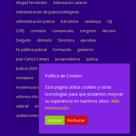
Abigail Fernández
Adecuación salarial
Administración de Justicia Inteligente
administración justicia
barcelona
catalunya
CEJ
CGPJ
comisión
comunicado
congreso
decreto
Delgado
dimisión
Directora
ejecutiva
Fe pública judicial
Formación
gobierno
Juan Carlos Campo
Jurisprudencia
justicia
Justicia 2030
LAJ
letrados
Marta Urbano
Política de Cookies
ministerio
Ministra Justicia
Ministro de Justicia
Esta página utiliza cookies y otras
modernización
noticias
Portavoz
reforma
tecnologías para que podamos mejorar
reforma oficina
renovación
retribuciones
reunión
su experiencia en nuestros sitios:
Más
salarial
sindicalismo
sindicato
sisej
Supremo
información.
sustituciones
Textualización
Transcripciones
Aceptar
Rechazar