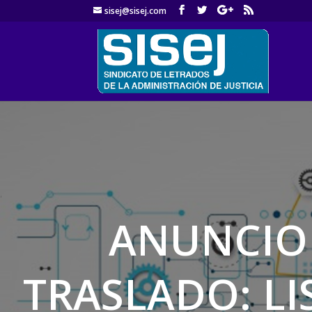
sisej@sisej.com
'
ANUNCIO
TRASLADO: LI