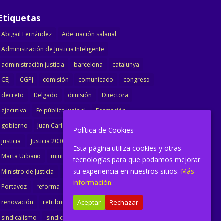
Etiquetas
Abigail Fernández
Adecuación salarial
Administración de Justicia Inteligente
administración justicia
barcelona
catalunya
CEJ
CGPJ
comisión
comunicado
congreso
decreto
Delgado
dimisión
Directora
ejecutiva
Fe pública judicial
Formación
gobierno
Juan Carlos Campo
Jurisprudencia
Política de Cookies
justicia
Justicia 2030
LAJ
letrados
Esta página utiliza cookies y otras
Marta Urbano
ministerio
Ministra Justicia
tecnologías para que podamos mejorar
su experiencia en nuestros sitios:
Más
Ministro de Justicia
modernización
noticias
información.
Portavoz
reforma
reforma oficina
renovación
retribuciones
reunión
salarial
Aceptar
Rechazar
sindicalismo
sindicato
sisej
Supremo