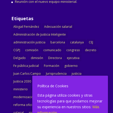
Reunión con el nuevo equipo ministerial.
Etiquetas
Abigail Fernández
Adecuación salarial
Administración de Justicia Inteligente
administración justicia
barcelona
catalunya
CEJ
CGPJ
comisión
comunicado
congreso
decreto
Delgado
dimisión
Directora
ejecutiva
Fe pública judicial
Formación
gobierno
Juan Carlos Campo
Jurisprudencia
justicia
Justicia 2030
LAJ
letrados
Marta Urbano
Política de Cookies
ministerio
Ministra Justicia
Ministro de Justicia
Esta página utiliza cookies y otras
modernización
noticias
Portavoz
reforma
tecnologías para que podamos mejorar
reforma oficina
renovación
retribuciones
reunión
su experiencia en nuestros sitios:
Más
información.
salarial
sindicalismo
sindicato
sisej
Supremo