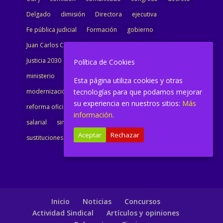
Delgado
dimisión
Directora
ejecutiva
Fe pública judicial
Formación
gobierno
Juan Carlos Campo
Jurisprudencia
justicia
Justicia 2030
LAJ
letrados
Marta Urbano
Política de Cookies
ministerio
Ministra Justicia
Ministro de Justicia
Esta página utiliza cookies y otras
tecnologías para que podamos mejorar
modernización
noticias
Portavoz
reforma
su experiencia en nuestros sitios:
Más
reforma oficina
renovación
retribuciones
reunión
información.
salarial
sindicalismo
sindicato
sisej
Supremo
Aceptar
Rechazar
sustituciones
Textualización
Transcripciones
Inicio
Noticias
Concursos
Actividad Sindical
Artículos y opiniones