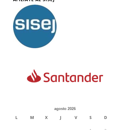
agosto 2026
L
M
X
J
V
S
D