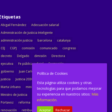
Etiquetas
Abigail Fernández
Adecuación salarial
Administración de Justicia Inteligente
administración justicia
barcelona
catalunya
CEJ
CGPJ
comisión
comunicado
congreso
decreto
Delgado
dimisión
Directora
ejecutiva
Fe pública judicial
Formación
gobierno
Juan Carlos Campo
Jurisprudencia
Política de Cookies
justicia
Justicia 2030
LAJ
letrados
Esta página utiliza cookies y otras
Marta Urbano
ministerio
Ministra Justicia
tecnologías para que podamos mejorar
su experiencia en nuestros sitios:
Más
Ministro de Justicia
modernización
noticias
información.
Portavoz
reforma
reforma oficina
Aceptar
Rechazar
renovación
retribuciones
reunión
salarial