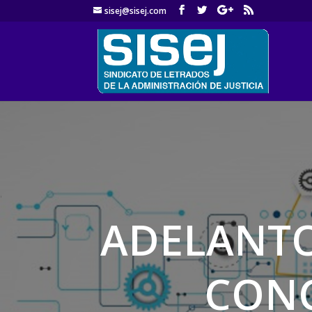
sisej@sisej.com
'
ADELANTO
CONC