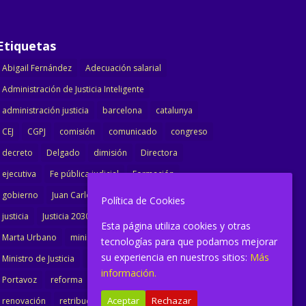
Etiquetas
Abigail Fernández
Adecuación salarial
Administración de Justicia Inteligente
administración justicia
barcelona
catalunya
CEJ
CGPJ
comisión
comunicado
congreso
decreto
Delgado
dimisión
Directora
ejecutiva
Fe pública judicial
Formación
gobierno
Juan Carlos Campo
Jurisprudencia
Política de Cookies
justicia
Justicia 2030
LAJ
letrados
Esta página utiliza cookies y otras
Marta Urbano
ministerio
Ministra Justicia
tecnologías para que podamos mejorar
su experiencia en nuestros sitios:
Más
Ministro de Justicia
modernización
noticias
información.
Portavoz
reforma
reforma oficina
Aceptar
Rechazar
renovación
retribuciones
reunión
salarial