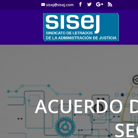
sisej@sisej.com
'
ACUERDO D
SE