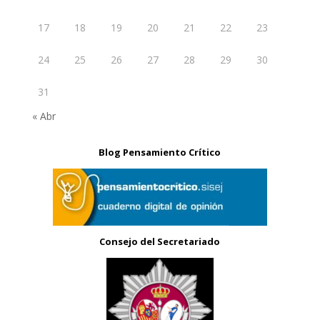
17
18
19
20
21
22
23
24
25
26
27
28
29
30
31
« Abr
Blog Pensamiento Crítico
Consejo del Secretariado