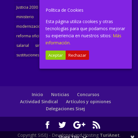
Justicia 2030
LAJ
letrados
Marta Urbano
Política de Cookies
ministerio
Ministra Justicia
Ministro de Justicia
Esta página utiliza cookies y otras
modernización
noticias
Portavoz
reforma
tecnologías para que podamos mejorar
su experiencia en nuestros sitios:
Más
reforma oficina
renovación
retribuciones
reunión
información.
salarial
sindicalismo
sindicato
sisej
Supremo
Aceptar
Rechazar
sustituciones
Textualización
Transcripciones
Inicio
Noticias
Concursos
Actividad Sindical
Artículos y opiniones
Delegaciones Sisej
Copyright SISEJ - Developed and Hosting
TuriAnet
.
Share This