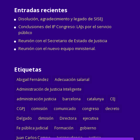
Entradas recientes
Disolución, agradecimiento y legado de SISEJ
Conclusiones del 8º Congreso: LAJs por el servicio
público
Reunión con el Secretario de Estado de Justicia
Reunión con el nuevo equipo ministerial.
Etiquetas
Abigail Fernández
Adecuación salarial
Administración de Justicia Inteligente
administración justicia
barcelona
catalunya
CEJ
CGPJ
comisión
comunicado
congreso
decreto
Delgado
dimisión
Directora
ejecutiva
Fe pública judicial
Formación
gobierno
Juan Carlos Campo
Jurisprudencia
justicia